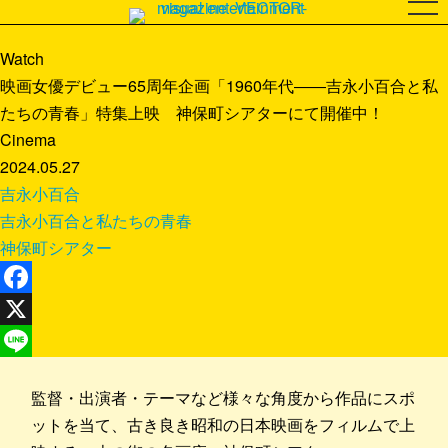
Watch
映画女優デビュー65周年企画「1960年代――吉永小百合と私
たちの青春」特集上映 神保町シアターにて開催中！
Cinema
2024.05.27
吉永小百合
吉永小百合と私たちの青春
神保町シアター
Facebook
X
Line
監督・出演者・テーマなど様々な角度から作品にスポ
ットを当て、古き良き昭和の日本映画をフィルムで上