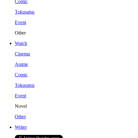
Comic
Tokusatsu
Event
Other
Watch
Cinema
Anime
Comic
Tokusatsu
Event
Novel
Other
Writer