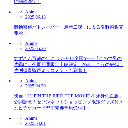
に開催決定！
Anime
2025.06.13
機動警察パトレイバー「農産二課」による夏野菜販売
開始！
Anime
2025.05.30
すずさん百歳の年に ふたたび全国で──『この世界の
片隅に』今夏期間限定上映決定！のん、こうの史代、
片渕須直監督よりコメントも到着！
Anime
2025.04.30
映画『LUPIN THE IIIRD THE MOVIE 不死身の血族』
公開記念！セブンネットショッピング限定グッズ付き
ムビチケカード型前売券予約受付中！
Anime
2025.04.01