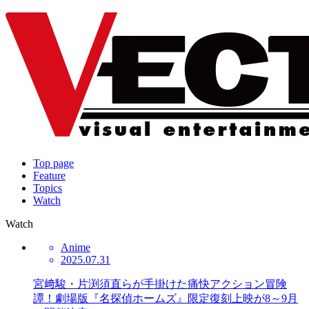
Top page
Feature
Topics
Watch
Watch
Anime
2025.07.31
宮﨑駿・片渕須直らが手掛けた痛快アクション冒険
譚！劇場版『名探偵ホームズ』限定復刻上映が8～9月