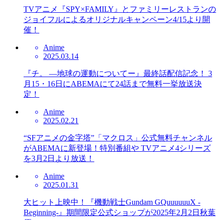
TVアニメ『SPY×FAMILY』とファミリーレストランの
ジョイフルによるオリジナルキャンペーン4/15より開
催！
Anime
2025.03.14
『チ。 ―地球の運動についてー』最終話配信記念！ 3
月15・16日にABEMAにて24話まで無料一挙放送決
定！
Anime
2025.02.21
“SFアニメの金字塔”「マクロス」公式無料チャンネル
がABEMAに新登場！特別番組や TVアニメ4シリーズ
を3月2日より放送！
Anime
2025.01.31
大ヒット上映中！『機動戦士Gundam GQuuuuuuX -
Beginning-』期間限定公式ショップが2025年2月2日秋葉