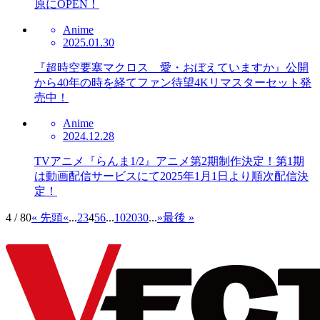
原にOPEN！
Anime
2025.01.30
『超時空要塞マクロス 愛・おぼえていますか』公開
から40年の時を経てファン待望4Kリマスターセット発
売中！
Anime
2024.12.28
TVアニメ『らんま1/2』アニメ第2期制作決定！第1期
は動画配信サービスにて2025年1月1日より順次配信決
定！
4 / 80
« 先頭
«
...
2
3
4
5
6
...
10
20
30
...
»
最後 »