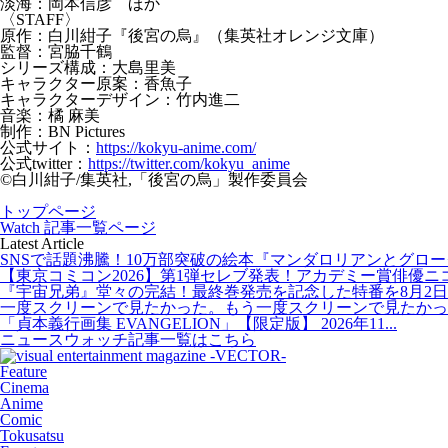
淡海：岡本信彦 ほか
〈STAFF〉
原作：白川紺子『後宮の烏』（集英社オレンジ文庫）
監督：宮脇千鶴
シリーズ構成：大島里美
キャラクター原案：香魚子
キャラクターデザイン：竹内進二
音楽：橘 麻美
制作：BN Pictures
公式サイト：
https://kokyu-anime.com/
公式twitter：
https://twitter.com/kokyu_anime
©白川紺子/集英社,「後宮の烏」製作委員会
トップページ
Watch 記事一覧ページ
Latest Article
SNSで話題沸騰！10万部突破の絵本『マンダロリアンとグローグー
【東京コミコン2026】第1弾セレブ発表！アカデミー賞俳優ニコラ
『宇宙兄弟』堂々の完結！最終巻発売を記念した特番を8月2日20
一度スクリーンで見たかった。もう一度スクリーンで見たかった
「貞本義行画集 EVANGELION」【限定版】 2026年11...
ニュースウォッチ記事一覧はこちら
Feature
Cinema
Anime
Comic
Tokusatsu