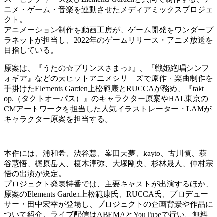
ニメ・ゲーム・音楽を連動させたメディアミックスプロジェ
クト。
アニメーション制作を動画工房が、ゲーム開発をワンダープ
ラネットが担当し、2022年のゲームリリース・アニメ放送を
目指している。
原案は、『うたの☆プリンスさまっ♪』、『戦姫絶唱シンフ
ォギア』などの大ヒットアニメシリーズで原作・楽曲制作を
手掛けたElements Garden上松範康とRUCCAが務め、『takt
op.（タクトオーパス）』のキャラクター原案やHAL東京の
CMアートワークを担当した人気イラストレーター・LAMが
キャラクター原案を担当する。
本作には、浦和希、渋谷慧、峯田大夢、kayto、古川慎、萩
谷慧悟、梶原岳人、榎木淳弥、大塚剛央、杉林晟人、仲村宗
悟の出演が決定。
プロジェクト発表特番では、主要キャストが出演するほか、
原案のElements Garden上松範康氏、RUCCA氏、プロデュー
サー・田中宏幸が登場し、プロジェクトの企画背景や作品に
ついて紹介。ライブ配信はABEMAとYouTubeで行い、無料