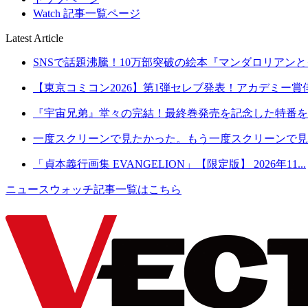
Watch 記事一覧ページ
Latest Article
SNSで話題沸騰！10万部突破の絵本『マンダロリアンとグ
【東京コミコン2026】第1弾セレブ発表！アカデミー賞俳
『宇宙兄弟』堂々の完結！最終巻発売を記念した特番を8月2
一度スクリーンで見たかった。もう一度スクリーンで見た
「貞本義行画集 EVANGELION」【限定版】 2026年11...
ニュースウォッチ記事一覧はこちら