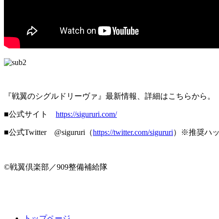
『戦翼のシグルドリーヴァ』最新情報、詳細はこちらから。
■公式サイト
https://sigururi.com/
■公式Twitter @sigururi（
https://twitter.com/sigururi
）※推奨ハッ
©戦翼倶楽部／909整備補給隊
トップページ