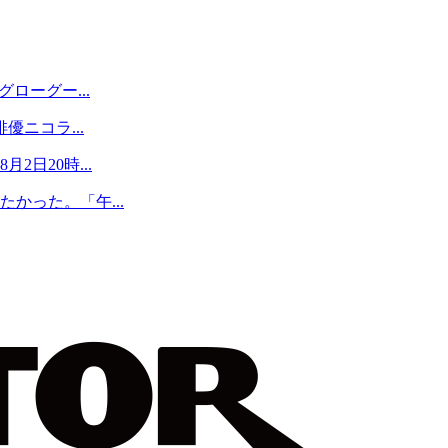
ローグー...
優ニコラ...
日20時...
かった。「午...