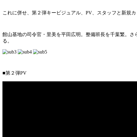
これに併せ、第２弾キービジュアル、PV、スタッフと新規
館山基地の司令官・里美を平田広明。整備班長を千葉繁。さ
る。
■第２弾PV