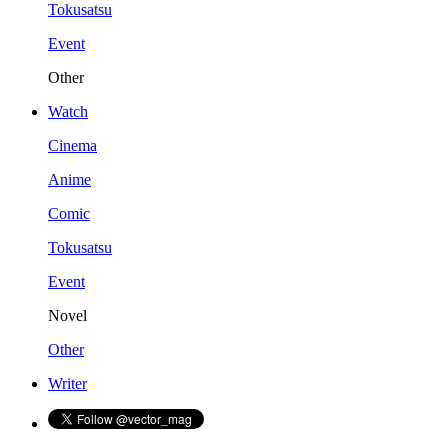
Tokusatsu
Event
Other
Watch
Cinema
Anime
Comic
Tokusatsu
Event
Novel
Other
Writer