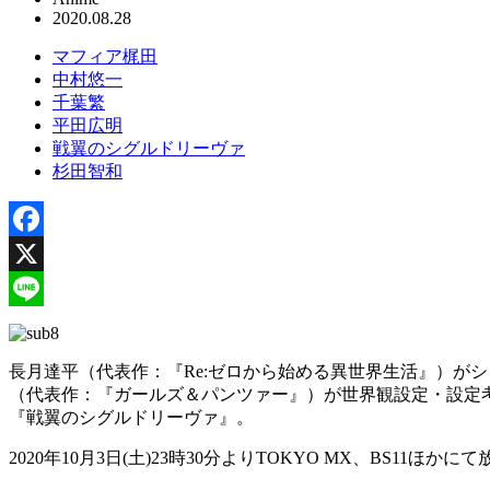
2020.08.28
マフィア梶田
中村悠一
千葉繁
平田広明
戦翼のシグルドリーヴァ
杉田智和
Facebook
X
Line
長月達平（代表作：『Re:ゼロから始める異世界生活』）が
（代表作：『ガールズ＆パンツァー』）が世界観設定・設定考証を
『戦翼のシグルドリーヴァ』。
2020年10月3日(土)23時30分よりTOKYO MX、BS1