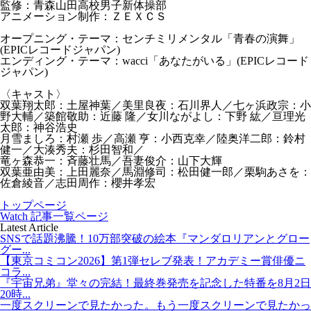
監修：青森山田高校男子新体操部
アニメーション制作：ＺＥＸＣＳ
オープニング・テーマ：センチミリメンタル「青春の演舞」
(EPICレコードジャパン)
エンディング・テーマ：wacci「あなたがいる」(EPICレコード
ジャパン)
〈キャスト〉
双葉翔太郎：土屋神葉／美里良夜：石川界人／七ヶ浜政宗：小
野大輔／築館敬助：近藤 隆／女川ながよし：下野 紘／亘理光
太郎：神谷浩史
月雪ましろ：村瀬 歩／高瀬 亨：小西克幸／陸奥洋二郎：鈴村
健一／大湊秀夫：杉田智和／
竜ヶ森恭一：斉藤壮馬／吾妻俊介：山下大輝
双葉亜由美：上田麗奈／馬淵修司：松田健一郎／栗駒あさを：
佐倉綾音／志田周作：櫻井孝宏
トップページ
Watch 記事一覧ページ
Latest Article
SNSで話題沸騰！10万部突破の絵本『マンダロリアンとグロー
グー...
【東京コミコン2026】第1弾セレブ発表！アカデミー賞俳優ニ
コラ...
『宇宙兄弟』堂々の完結！最終巻発売を記念した特番を8月2日
20時...
一度スクリーンで見たかった。もう一度スクリーンで見たかっ