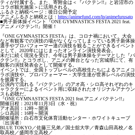
ティが付属する。また、寄附金は＜『バクテン!!』と岩沼市の
コラボ観光施策＞に活用される。
ふるさと納税ページ：後日公開予定
アニメふるさと納税とは：
https://animefund.com/lp/animefurusato
■男子新体操イベント『ONE GYMNASTICS FESTA 2021 feat.
アニメ バクテン!!』開催！
『ONE GYMNASTICS FESTA』は、コロナ禍において、大会
など有観客での演技の場がなくなってしまっている男子新体操
選手やプロパフォーマー達の演技を観ることができるイベント
として、2020年にはじまったオンライン演技発表会。
未だに続く現況を受け、今年は男子新体操をテーマとした『バ
クテン!!』とコラボし、アニメの舞台となった宮城県にて、有
観客の演技発表会として開催する。
イベントでは、全国トップレベルの高校生たちによるアニメコ
ラボ演技や、プロパフォーマー・大学生達が世界レベルの演技
を披露する。
公演内で流れる『バクテン!!』のアオ高・シロ高それぞれのキ
ャラクターによるイベント用に収録されたオリジナルアナウン
スも必聴だ。
『ONE GYMNASTICS FESTA 2021 feat.アニメ バクテン!!』
開催日程：2021年11月3日（水・祝）
アオ高回：12時～開演
シロ高回：16時～開演
開催場所：白石市文化体育活動センター・ホワイトキューブ
〈出演者〉
BLUE TOKYO／佐藤三兄弟／国士舘大学／青森山田高校／名
取高校／盛岡市立高校／