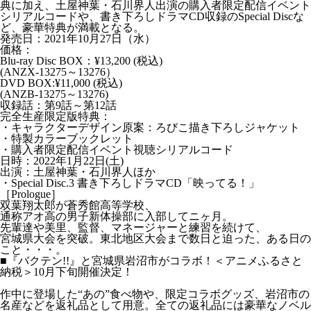
典に加え、土屋神葉・石川界人出演の購入者限定配信イベント
シリアルコードや、書き下ろしドラマCD収録のSpecial Discな
ど、豪華特典が満載となる。
発売日：2021年10月27日（水）
価格：
Blu-ray Disc BOX：¥13,200 (税込)
(ANZX-13275～13276）
DVD BOX:¥11,000 (税込)
(ANZB-13275～13276)
収録話：第9話～第12話
完全生産限定版特典：
・キャラクターデザイン原案：ろびこ描き下ろしジャケット
・特製カラーブックレット
・購入者限定配信イベント視聴シリアルコード
日時：2022年1月22日(土)
出演：土屋神葉・石川界人ほか
・Special Disc.3 書き下ろしドラマCD「映ってる！」
［Prologue］
双葉翔太郎が蒼秀館高等学校、
通称アオ高の男子新体操部に入部してニヶ月。
先輩達や美里、監督、マネージャーと練習を続けて、
宮城県大会を突破。東北地区大会まで数日と迫った、ある日の
こと・・・。
■『バクテン!!』と宮城県岩沼市がコラボ！＜アニメふるさと
納税＞10月下旬開催決定！
作中に登場した“あの”食べ物や、限定コラボグッズ、岩沼市の
名産などを返礼品として用意。全ての返礼品には豪華なノベル