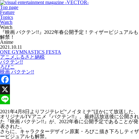
Top page
Feature
Topics
Watch
Watch
『映画 バクテン!!』2022年春公開予定！ティザービジュアルも
解禁！
Anime
2021.10.11
ONE GYMNASTICS FESTA
アニメふるさと納税
バクテン!!
ろびこ
映画 バクテン!!
Facebook
X
Line
2021年4月8日よりフジテレビ“ノイタミナ”ほかにて放送した、
オリジナルTVアニメ『バクテン!!』。最終話放送後に公開され
た『映画 バクテン!!』が、2022年春に公開予定であることが発
表された。
さらに、キャラクターデザイン原案・ろびこ描き下ろしティザ
ービジュアルも解禁。