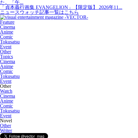
た。「午...
「貞本義行画集 EVANGELION」【限定版】 2026年11...
ニュースウォッチ記事一覧はこちら
Feature
Cinema
Anime
Comic
Tokusatsu
Event
Other
Topics
Cinema
Anime
Comic
Tokusatsu
Event
Other
Watch
Cinema
Anime
Comic
Tokusatsu
Event
Novel
Other
Writer