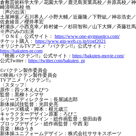
倉敷芸術科学大学／花園大学／鹿児島実業高校／井原高校／神
崎清明高校 他
〈声の出演〉
土屋神葉／石川界人／小野大輔／近藤隆／下野紘／神谷浩史／
佐倉綾音／櫻井孝宏
村瀬歩／小西克幸／鈴村健一／杉田智和／山下大輝／斉藤壮馬
※声のみの出演
「ＯＮＥ」公式サイト：
https://www.one-gymnastics.com/
チケット購入：
https://www.gip-web.co.jp/t/ogf2021
オリジナルTVアニメ『バクテン!!』公式サイト：
https://bakuten-pr.com
『映画 バクテン!!』公式サイト：
https://bakuten-movie.com/
公式Twitter：
https://twitter.com/bakuten_pr
©バクテン製作委員会
©映画バクテン製作委員会
TVアニメ『バクテン!!』
〈スタッフ〉
原作：四ッ木えんぴつ
監督：黒柳トシマサ
シリーズディレクター：長屋誠志郎
新体操試技監督：光田史亮
シリーズ構成・脚本：根元歳三
キャラクターデザイン原案：ろびこ
キャラクターデザイン・総作画監督：柴田由香
プロップデザイン・総作画監督：中西 彩
音楽：林ゆうき
新体操ユニフォームデザイン：株式会社ササキスポーツ