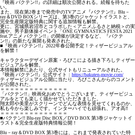
『映画 バクテン!!』の詳細は順次公開される。続報を待ちた
い。
また、現在第2巻まで発売中のTVアニメ『バクテン!!』Blu－
ray＆DVD BOXシリーズは、第3巻のジャケットイラストと、
完全生産限定版特典に関する追加情報も解禁。
更に、宮城県岩沼市とコラボした＜アニメふるさと納税＞の実
施や、男子新体操イベント「ONE GYMNASTICS FESTA 2021
feat.アニメ バクテン!!」の開催が決定するなど、『バクテ
ン!!』の新たな展開も発表された。
■『映画 バクテン!!』2022年春公開予定！ティザービジュアル
を解禁！
キャラクターデザイン原案・ろびこによる描き下ろしティザー
ビジュアルを解禁。
本情報解禁にあたり、公式サイトもリニューアルされた。
『映画 バクテン!!』公式サイト：
https://bakuten-movie.com/
ティザービジュアル公開に当たり、ろびこさんからのコメント
が公開された。
＝＝＝＝＝＝＝＝＝＝＝＝＝＝
「バクテン!!」映画化おめでとうございます。ティザービジュ
アルをとても楽しく描かせていただきました。
翔太郎や美里がスクリーンでどんな表情を見せてくれるのか、
私も今から楽しみです。インターハイでも頑張れ、アオ高‼
＝＝＝＝＝＝＝＝＝＝＝＝＝＝
■バクテン!! Blu-ray Disc BOX／DVD BOX 第3巻ジャケットイ
ラスト＆完全生産版特典情報公開！
Blu－ray＆DVD BOX 第3巻には、これまで発表されていた特