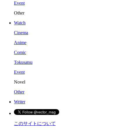
Event
Other
Watch
Cinema
Anime
Comic
Tokusatsu
Event
Novel
Other
Writer
このサイトについて