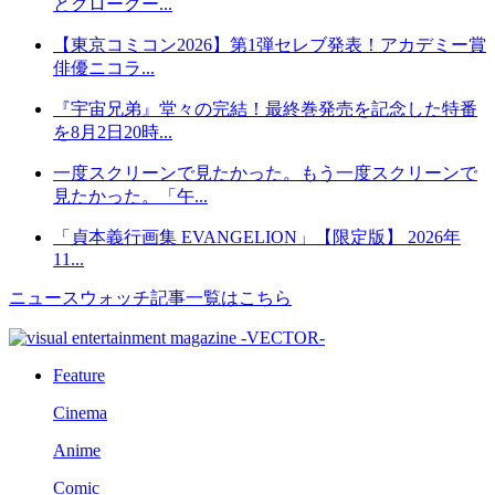
とグローグー...
【東京コミコン2026】第1弾セレブ発表！アカデミー賞
俳優ニコラ...
『宇宙兄弟』堂々の完結！最終巻発売を記念した特番
を8月2日20時...
一度スクリーンで見たかった。もう一度スクリーンで
見たかった。「午...
「貞本義行画集 EVANGELION」【限定版】 2026年
11...
ニュースウォッチ記事一覧はこちら
Feature
Cinema
Anime
Comic