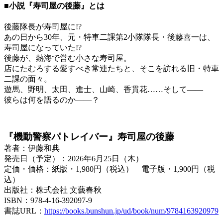
■小説『寿司屋の後藤』とは
後藤隊長が寿司屋に!?
あの日から30年、元・特車二課第2小隊隊長・後藤喜一は、
寿司屋になっていた!?
後藤が、熱海で営む小さな寿司屋。
店にたむろする愛すべき常連たちと、そこを訪れる旧・特車
二課の面々。
遊馬、野明、太田、進士、山崎、香貫花……そして――
彼らは何を語るのか――？
『機動警察パトレイバー』寿司屋の後藤
著者：伊藤和典
発売日（予定）：2026年6月25日（木）
定価・価格：紙版・1,980円（税込） 電子版・1,900円（税
込）
出版社：株式会社 文藝春秋
ISBN：978-4-16-392097-9
書誌URL：
https://books.bunshun.jp/ud/book/num/9784163920979