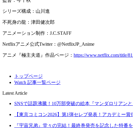
監督：今千秋
シリーズ構成：山川進
不死身の龍：津田健次郎
アニメーション制作：J.C.STAFF
Netflixアニメ公式Twitter：@NetflixJP_Anime
アニメ『極主夫道』作品ページ：
https://www.netflix.com/title/
トップページ
Watch 記事一覧ページ
Latest Article
SNSで話題沸騰！10万部突破の絵本『マンダロリアンとグ
【東京コミコン2026】第1弾セレブ発表！アカデミー賞俳
『宇宙兄弟』堂々の完結！最終巻発売を記念した特番を8月2