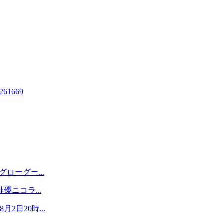
81261669
ローグー...
優ニコラ...
日20時...