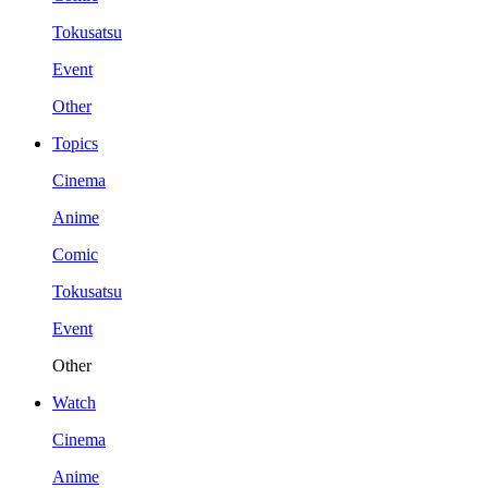
Tokusatsu
Event
Other
Topics
Cinema
Anime
Comic
Tokusatsu
Event
Other
Watch
Cinema
Anime