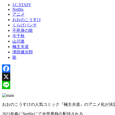
J.C.STAFF
Netflix
アニメ
おおのこうすけ
くらげバンチ
不死身の龍
今千秋
山川進
極主夫道
津田健次郎
龍
Facebook
X
Line
おおのこうすけの人気コミック『極主夫道』のアニメ化が決
2021年春にNetflixにて全世界独占配信される。