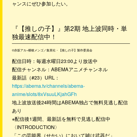
ャンスにぜひ参加したい。
『【推しの子】』第2期 地上波同時・単
独最速配信中！
©赤坂アカ×横槍メンゴ／集英社・【推しの子】製作委員会
配信日時：毎週水曜日23:00より放送中
配信チャンネル：ABEMAアニメチャンネル
最新話（#23）URL：
https://abema.tv/channels/abema-
anime/slots/8xVsuuLKjahGFh
地上波放送後24時間はABEMA独占で無料見逃し配信
あり
※配信後1週間、最新話を無料で見逃し配信中
〈INTRODUCTION〉
「この芸能界（せかい）において嘘は武器だ」