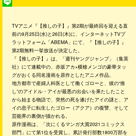
X
Line
TVアニメ『【推しの子】』第2期が最終回を迎える直
前の9月25日(水)と26日(木)に、インターネットTVプ
ラットフォーム「ABEMA」にて、『【推しの子】』
第2期無料一挙放送が決定した。
『【推しの子】』は、「週刊ヤングジャンプ」（集英
社）にて連載中の、赤坂アカ×横槍メンゴの豪華タッ
グがおくる同名漫画を原作としたアニメ作品。
地方都市で産婦人科医として働くゴローと、彼の“推
し”のアイドル・アイが最悪の出会いを果たしたこと
から始まる物語で、突然の死を遂げたアイの謎と、ア
イの息子に転生したゴロー（アクア）の復讐、そして
芸能界の裏側が描かれる。
原作漫画は、「次にくるマンガ大賞2021コミックス
部門」にて第1位を受賞し、累計発行部数1800万部を