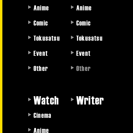
Anime
Anime
Comic
Comic
Tokusatsu
Tokusatsu
Event
Event
Other
Other
Watch
Writer
Cinema
Anime