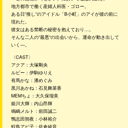
地方都市で働く産婦人科医・ゴロー。
ある日”推し”のアイドル「B小町」のアイが彼の前に
現れた。
彼女はある禁断の秘密を抱えており…。
そんな二人の”最悪”の出会いから、運命が動き出して
いく―。
〈CAST〉
アクア：大塚剛央
ルビー：伊駒ゆりえ
有馬かな：潘めぐみ
黒川あかね：石見舞菜香
MEMちょ：大久保瑠美
姫川大輝：内山昂輝
鳴嶋メルト：前田誠二
鴨志田朔夜：小林裕介
鮫島アビ子：佐倉綾音