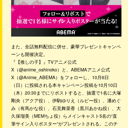
また、全話無料配信に併せ、豪華プレゼントキャンペ
ーンも開催決定。
『【推しの子】』TVアニメ公式
X（@anime_oshinoko）と、ABEMAアニメ公式
X（@Anime_ABEMA）をフォローし、10月6日
（日）に投稿される本キャンペーン投稿を10月10日
（木）20:30までにリポストすると、抽選で1名に大塚
剛央（アクア役）、伊駒ゆりえ（ルビー役）、潘めぐ
み（有馬かな役）、石見舞菜香（黒川あかね役）、大
久保瑠美（MEMちょ役）らメインキャスト5名の“直
筆サイン入りポスター”がプレゼントされる。このチ