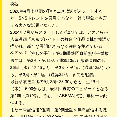
突破。
2023年4月より初のTVアニメ放送がスタートする
と、SNSトレンドを席巻するなど、社会現象とも言
える大きな話題となった。
2024年7月からスタートした第2期では、アクアらが
人気漫画「東京ブレイド」の舞台化作品に挑む物語が
描かれ、新たな展開にさらなる注目を集めている。
今回の『【推しの子】』第2期最終回直前無料一挙放
送では、第2期・第12話（通算23話）放送直前の9月
25日（水）17:45より、第2期・第1話（通算12話）か
ら、第2期・第11話（通算22話）までを配信。
最新話放送直後の9月25日23:30からと、翌26日
（木）15:00からは、最終回直前のエピソードとなる
第2期・第12話までを、「ABEMA限定」無料一挙配
信する。
また一挙配信後2週間、第2期全話を無料配信するほ
か、10月3日（木）22:00からは、第1期全話も2週間