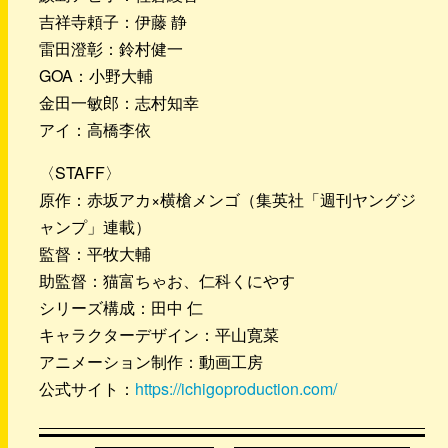
吉祥寺頼子：伊藤 静
雷田澄彰：鈴村健一
GOA：小野大輔
金田一敏郎：志村知幸
アイ：高橋李依
〈STAFF〉
原作：赤坂アカ×横槍メンゴ（集英社「週刊ヤングジ
ャンプ」連載）
監督：平牧大輔
助監督：猫富ちゃお、仁科くにやす
シリーズ構成：田中 仁
キャラクターデザイン：平山寛菜
アニメーション制作：動画工房
公式サイト：
https://ichigoproduction.com/