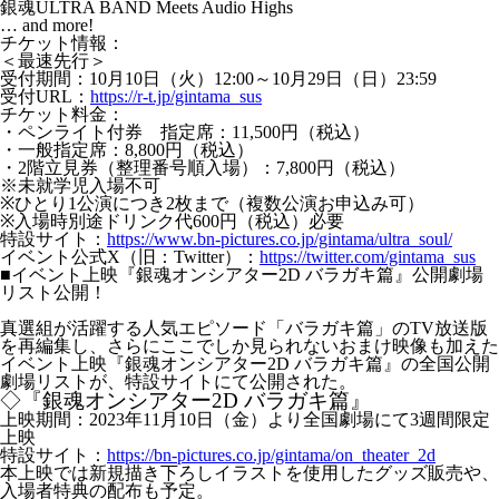
銀魂ULTRA BAND Meets Audio Highs
… and more!
チケット情報：
＜最速先行＞
受付期間：10月10日（火）12:00～10月29日（日）23:59
受付URL：
https://r-t.jp/gintama_sus
チケット料金：
・ペンライト付券 指定席：11,500円（税込）
・一般指定席：8,800円（税込）
・2階立見券（整理番号順入場）：7,800円（税込）
※未就学児入場不可
※ひとり1公演につき2枚まで（複数公演お申込み可）
※入場時別途ドリンク代600円（税込）必要
特設サイト：
https://www.bn-pictures.co.jp/gintama/ultra_soul/
イベント公式X（旧：Twitter）：
https://twitter.com/gintama_sus
■イベント上映『銀魂オンシアター2D バラガキ篇』公開劇場
リスト公開！
真選組が活躍する人気エピソード「バラガキ篇」のTV放送版
を再編集し、さらにここでしか見られないおまけ映像も加えた
イベント上映『銀魂オンシアター2D バラガキ篇』の全国公開
劇場リストが、特設サイトにて公開された。
◇『銀魂オンシアター2D バラガキ篇』
上映期間：2023年11月10日（金）より全国劇場にて3週間限定
上映
特設サイト：
https://bn-pictures.co.jp/gintama/on_theater_2d
本上映では新規描き下ろしイラストを使用したグッズ販売や、
入場者特典の配布も予定。