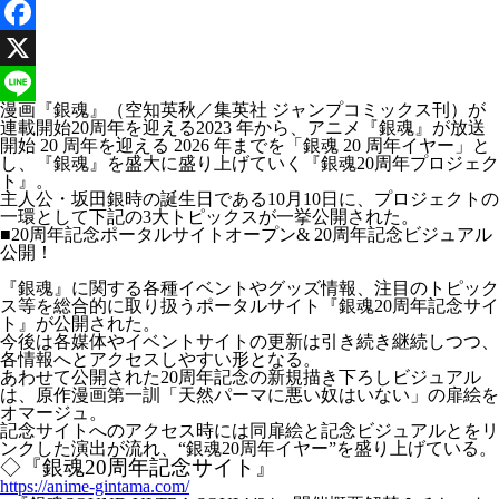
Facebook
X
漫画『銀魂』（空知英秋／集英社 ジャンプコミックス刊）が
Line
連載開始20周年を迎える2023 年から、アニメ『銀魂』が放送
開始 20 周年を迎える 2026 年までを「銀魂 20 周年イヤー」と
し、『銀魂』を盛大に盛り上げていく『銀魂20周年プロジェク
ト』。
主人公・坂田銀時の誕生日である10月10日に、プロジェクトの
一環として下記の3大トピックスが一挙公開された。
■20周年記念ポータルサイトオープン& 20周年記念ビジュアル
公開！
『銀魂』に関する各種イベントやグッズ情報、注目のトピック
ス等を総合的に取り扱うポータルサイト『銀魂20周年記念サイ
ト』が公開された。
今後は各媒体やイベントサイトの更新は引き続き継続しつつ、
各情報へとアクセスしやすい形となる。
あわせて公開された20周年記念の新規描き下ろしビジュアル
は、原作漫画第一訓「天然パーマに悪い奴はいない」の扉絵を
オマージュ。
記念サイトへのアクセス時には同扉絵と記念ビジュアルとをリ
ンクした演出が流れ、“銀魂20周年イヤー”を盛り上げている。
◇『銀魂20周年記念サイト』
https://anime-gintama.com/