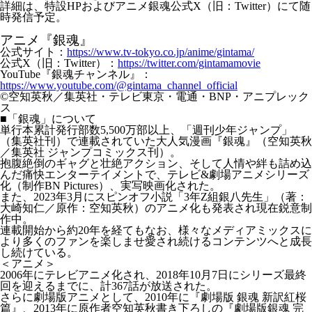
詳細は、特設HPおよびアニメ銀魂公式X（旧：Twitter）にて随
時発信予定。
アニメ『銀魂』
公式サイト：
https://www.tv-tokyo.co.jp/anime/gintama/
公式X（旧：Twitter）：
https://twitter.com/gintamamovie
YouTube『銀魂チャンネル』：
https://www.youtube.com/@gintama_channel_official
©空知英秋／集英社・テレビ東京・電通・BNP・アニプレック
ス
■「銀魂」について
単行本累計発行部数5,500万部以上、「週刊少年ジャンプ」
（集英社刊）で連載されていた大人気漫画『銀魂』（空知英秋
／集英社 ジャンプコミックス刊）。
抱腹絶倒のギャグと壮絶アクション、そして人情や絆も詰め込
んだ痛快エンターテイメントで、テレビ&劇場アニメシリーズ
化（制作BN Pictures）、実写映画化された。
また、2023年3月にスピンオフ小説「3年Z組銀八先生」（著：
大崎知仁／原作：空知英秋）のアニメ化も発表され現在鋭意制
作中。
連載開始から約20年を経てもなお、様々なメディアミックスに
より多くのファンを楽しませ愛され続けるコンテンツへと成長
し続けている。
＜アニメ＞
2006年にテレビアニメ化され、2018年10月7日にシリーズ最終
回を迎えるまでに、計367話が放送された。
さらに劇場版アニメとして、2010年に『劇場版 銀魂 新訳紅桜
篇』、2013年に原作者空知英秋書き下ろしの『劇場版銀魂 完