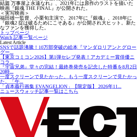
結篇 万事屋よ永遠なれ』、2021年には原作のラストを描いた
映画『銀魂 THE FINAL』が公開された。
＜実写映画＞
福田雄一監督、小栗旬主演で、2017年に『銀魂』、2018年に
『銀魂2 掟は破るためにこそある』が公開され大ヒット。新た
なファンを獲得した。
トップページ
Watch 記事一覧ページ
Latest Article
SNSで話題沸騰！10万部突破の絵本『マンダロリアンとグロー
グー...
【東京コミコン2026】第1弾セレブ発表！アカデミー賞俳優ニ
コラ...
『宇宙兄弟』堂々の完結！最終巻発売を記念した特番を8月2日
20時...
一度スクリーンで見たかった。もう一度スクリーンで見たかっ
た。「午...
「貞本義行画集 EVANGELION」【限定版】 2026年11...
ニュースウォッチ記事一覧はこちら