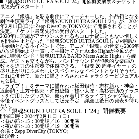
■『銀魂SOUND ULTRA SOUL! '24』開催概要解禁＆チケット
最速先行スタート！
アニメ『銀魂』を彩る劇伴にフィーチャーした、作品初となる
劇伴生演奏ライブ『銀魂SOUND ULTRA SOUL! ’24』が、2024
年2月11日(日)にZepp DiverCity(TOKYO)にて開催されることが
決定。チケット最速先行の受付がスタートした。
2020年に実施がアナウンスされるもコロナ禍にともない惜しく
も開催中止となった『銀魂SOUND ULTRA SOUL!』の待望の
再始動となる本イベントでは、アニメ『銀魂』の音楽を2006年
の放送開始より一貫して手掛けてきたAudio Highsが今回のた
めに特別バンド「銀魂ULTRA BAND Meets Audio Highs」を編
成。ゲストも交えながら、バンドサウンドが印象的な楽曲の
数々を迫力の生演奏で体感できる、「銀魂 20 周年イヤー」の
盛り上がりにふさわしいスペシャルなイベントとなりそうだ。
これに併せて、新たに描き下ろされたキャラクタービジュアル
も公開。
「ライブ！」をテーマに描かれた坂田銀時・志村新八・神楽・
近藤勲・土方十四郎・沖田総悟・桂小太郎・高杉晋助のイラス
トを使用したグッズや、彼らが着用するライブTシャツ等は、
今後イベントグッズとして販売予定。詳細は後日の発表を待ち
たい。
◇『銀魂SOUND ULTRA SOUL！’24』開催概要
開催日時：2024年2月11日（日）
＜昼の部＞15：30開場／16：00開演
＜夜の部＞18：30開場／19：00開演
会場：Zepp DiverCity (TOKYO)
出演者：