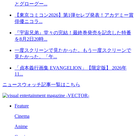
とグローグー...
【東京コミコン2026】第1弾セレブ発表！アカデミー賞
俳優ニコラ...
『宇宙兄弟』堂々の完結！最終巻発売を記念した特番
を8月2日20時...
一度スクリーンで見たかった。もう一度スクリーンで
見たかった。「午...
「貞本義行画集 EVANGELION」【限定版】 2026年
11...
ニュースウォッチ記事一覧はこちら
Feature
Cinema
Anime