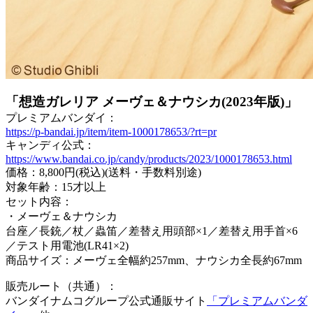
「想造ガレリア メーヴェ＆ナウシカ(2023年版)」
プレミアムバンダイ：
https://p-bandai.jp/item/item-1000178653/?rt=pr
キャンディ公式：
https://www.bandai.co.jp/candy/products/2023/1000178653.html
価格：8,800円(税込)(送料・手数料別途)
対象年齢：15才以上
セット内容：
・メーヴェ＆ナウシカ
台座／長銃／杖／蟲笛／差替え用頭部×1／差替え用手首×6
／テスト用電池(LR41×2)
商品サイズ：メーヴェ全幅約257mm、ナウシカ全長約67mm
販売ルート（共通）：
バンダイナムコグループ公式通販サイト
「プレミアムバンダ