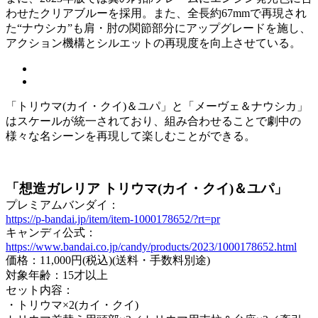
わせたクリアブルーを採用。また、全長約67mmで再現され
た“ナウシカ”も肩・肘の関節部分にアップグレードを施し、
アクション機構とシルエットの再現度を向上させている。
「トリウマ(カイ・クイ)＆ユパ」と「メーヴェ＆ナウシカ」
はスケールが統一されており、組み合わせることで劇中の
様々な名シーンを再現して楽しむことができる。
「想造ガレリア トリウマ(カイ・クイ)＆ユパ」
プレミアムバンダイ：
https://p-bandai.jp/item/item-1000178652/?rt=pr
キャンディ公式：
https://www.bandai.co.jp/candy/products/2023/1000178652.html
価格：11,000円(税込)(送料・手数料別途)
対象年齢：15才以上
セット内容：
・トリウマ×2(カイ・クイ)