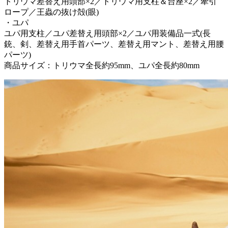
トリウマ差替え用頭部×2／トリウマ用支柱＆台座×2／牽引
ロープ／王蟲の抜け殻(眼)
・ユパ
ユパ用支柱／ユパ差替え用頭部×2／ユパ用装備品一式(長
銃、剣、差替え用手首パーツ、差替え用マント、差替え用腰
パーツ)
商品サイズ：トリウマ全長約95mm、ユパ全長約80mm