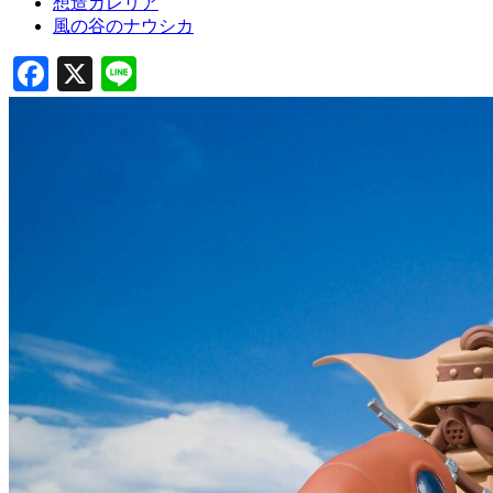
想造ガレリア
風の谷のナウシカ
Facebook
X
Line