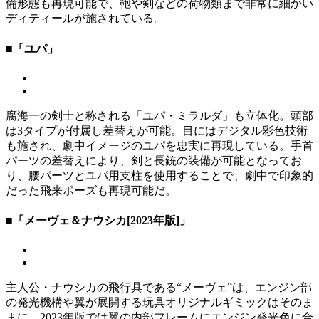
備形態も再現可能で、鞄や剣などの荷物類まで非常に細かい
ディティールが施されている。
■「ユパ」
腐海一の剣士と称される「ユパ・ミラルダ」も立体化。頭部
は3タイプが付属し差替えが可能。目にはデジタル彩色技術
も施され、劇中イメージのユパを忠実に再現している。手首
パーツの差替えにより、剣と長銃の装備が可能となってお
り、腰パーツとユパ用支柱を使用することで、劇中で印象的
だった飛来ポーズも再現可能だ。
■「メーヴェ＆ナウシカ[2023年版]」
主人公・ナウシカの飛行具である“メーヴェ”は、エンジン部
の発光機構や翼が展開する玩具オリジナルギミックはそのま
まに、2023年版では翼の内部フレームにエンジン発光色に合