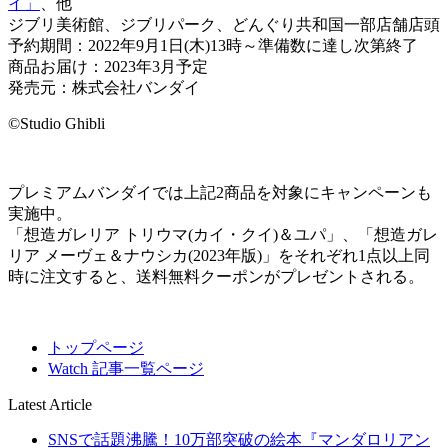
イ」
、他
ジブリ美術館、ジブリパーク、どんぐり共和国一部店舗店頭
予約期間：2022年9月1日(木)13時～準備数に達し次第終了
商品お届け：2023年3月予定
発売元：株式会社バンダイ
©Studio Ghibli
プレミアムバンダイでは上記2商品を対象にキャンペーンも
実施中。
「想造ガレリア トリウマ(カイ・クイ)＆ユパ」、「想造ガレ
リア メーヴェ＆ナウシカ(2023年版)」をそれぞれ1点以上同
時に注文すると、送料無料クーポンがプレゼントされる。
トップページ
Watch 記事一覧ページ
Latest Article
SNSで話題沸騰！10万部突破の絵本『マンダロリアン