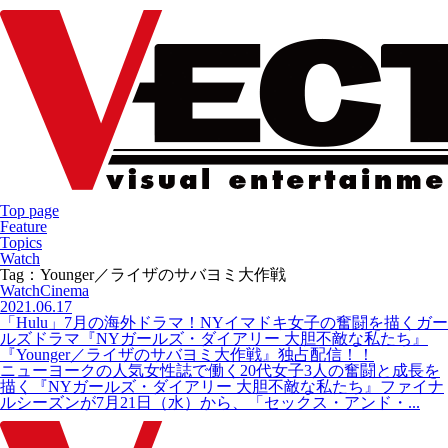
Top page
Feature
Topics
Watch
Tag：Younger／ライザのサバヨミ大作戦
Watch
Cinema
2021.06.17
「Hulu」7月の海外ドラマ！NYイマドキ女子の奮闘を描くガー
ルズドラマ『NYガールズ・ダイアリー 大胆不敵な私たち』
『Younger／ライザのサバヨミ大作戦』独占配信！！
ニューヨークの人気女性誌で働く20代女子3人の奮闘と成長を
描く『NYガールズ・ダイアリー 大胆不敵な私たち』ファイナ
ルシーズンが7月21日（水）から、「セックス・アンド・...