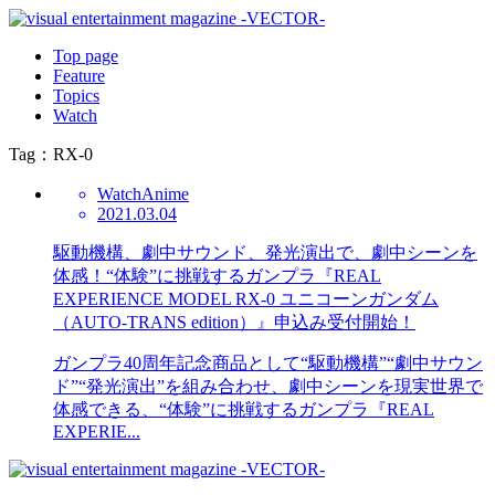
Top page
Feature
Topics
Watch
Tag：RX-0
Watch
Anime
2021.03.04
駆動機構、劇中サウンド、発光演出で、劇中シーンを
体感！“体験”に挑戦するガンプラ『REAL
EXPERIENCE MODEL RX-0 ユニコーンガンダム
（AUTO-TRANS edition）』申込み受付開始！
ガンプラ40周年記念商品として“駆動機構”“劇中サウン
ド”“発光演出”を組み合わせ、劇中シーンを現実世界で
体感できる、“体験”に挑戦するガンプラ『REAL
EXPERIE...