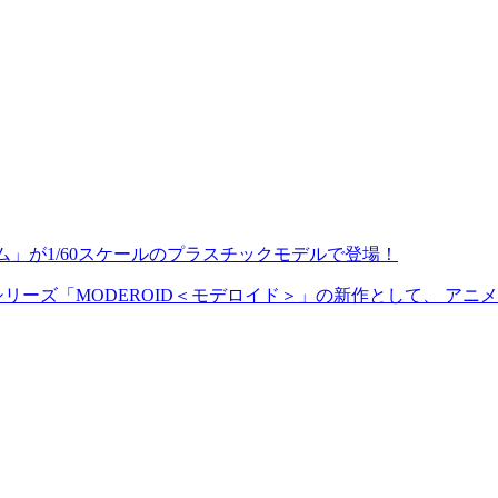
ム」が1/60スケールのプラスチックモデルで登場！
ーズ「MODEROID＜モデロイド＞」の新作として、 アニメ『