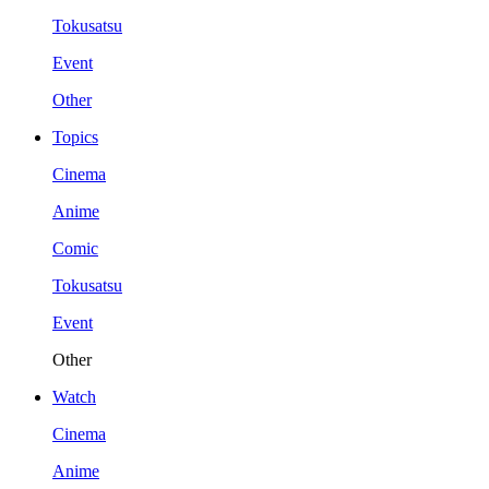
Tokusatsu
Event
Other
Topics
Cinema
Anime
Comic
Tokusatsu
Event
Other
Watch
Cinema
Anime