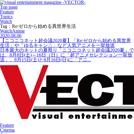
Top page
Feature
Topics
Watch
Tag：Re:ゼロから始める異世界生活
Watch
Anime
2020.08.06
【ニコニコネット超会議2020夏】「Re:ゼロから始める異世界
生活」や「ゆるキャン△」など人気アニメを一挙放送
日本最大のネットの夏祭り「ニコニコネット超会議2020夏」で
は、8月8日(土)～16日（日）に「超アニメセレクション一挙放
送」、8月15日(土)と8月16日(日)に「アニ...
Feature
Cinema