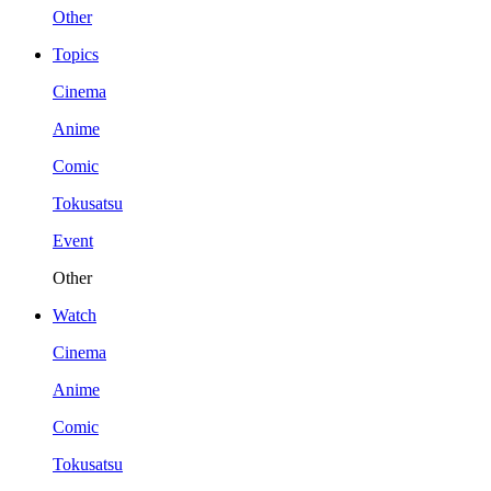
Other
Topics
Cinema
Anime
Comic
Tokusatsu
Event
Other
Watch
Cinema
Anime
Comic
Tokusatsu