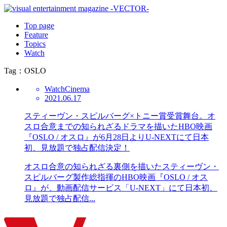
Top page
Feature
Topics
Watch
Tag：OSLO
Watch
Cinema
2021.06.17
スティーヴン・スピルバーグ×トニー賞受賞舞台。オ
スロ合意までの知られざるドラマを描いたHBO映画
『OSLO / オスロ』が6月28日よりU-NEXTにて日本
初、見放題で独占配信決定！
オスロ合意の知られざる裏側を描いたスティーヴン・
スピルバーグ製作総指揮のHBO映画『OSLO / オス
ロ』が、動画配信サービス「U-NEXT」にて日本初、
見放題で独占配信...