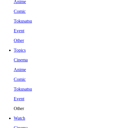
Anime
Comic
Tokusatsu
Event
Other
Topics
Cinema
Anime
Comic
Tokusatsu
Event
Other
Watch
Cinema