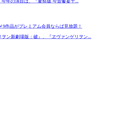
」。今年の演目は、『夏祭版 今昔饗宴千...
ニメ9作品がプレミアム会員ならば見放題！
ンゲリヲン新劇場版：破』、『ヱヴァンゲリヲン...