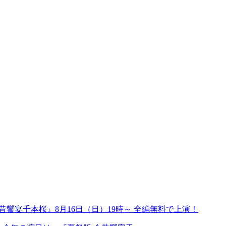
版 今昔饗宴千本桜』8月16日（日）19時～ 全編無料で上演！