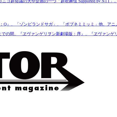
ニコ超会議の大型企画の一つ「超歌舞伎 Supported by NTT
序：破：Q』、「ゾンビランドサガ」、「ボブネミミッミ」他、ア
月）12:00までの間、『ヱヴァンゲリヲン新劇場版：序』、『ヱヴァ