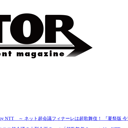
ted by NTT ～ ネット超会議フィナーレは超歌舞伎！ 『夏祭