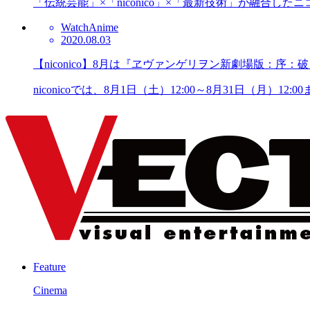
「伝統芸能」×「niconico」×「最新技術」が融合したニコ
Watch
Anime
2020.08.03
【niconico】8月は『ヱヴァンゲリヲン新劇場版：
niconicoでは、8月1日（土）12:00～8月31日（
Feature
Cinema