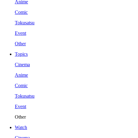
Anime
Comic
Tokusatsu
Event
Other
Topics
Cinema
Anime
Comic
Tokusatsu
Event
Other
Watch
Cinema