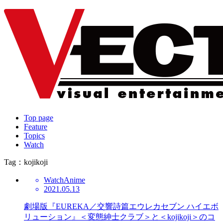
Top page
Feature
Topics
Watch
Tag：kojikoji
Watch
Anime
2021.05.13
劇場版『EUREKA／交響詩篇エウレカセブン ハイエボ
リューション』＜変態紳士クラブ＞と＜kojikoji＞のコ