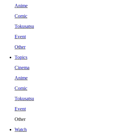
Anime
Comic
Tokusatsu
Event
Other
Topics
Cinema
Anime
Comic
Tokusatsu
Event
Other
Watch