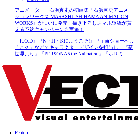
アニメーター・石浜真史の初画集『石浜真史アニメー
ションワークス MASASHI ISHIHAMA ANIMATION
WORKS』がついに発売！描き下ろしスマホ壁紙が貰
える予約キャンペーンも実施！
『R.O.D』『N・H・Kにようこそ!』『宇宙ショーへよ
うこそ』などでキャラクターデザインを担当し、『新
世界より』『PERSONA5 the Animation』『ホリミ...
Feature