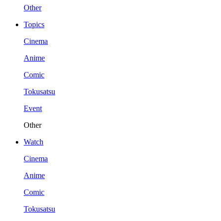
Other
Topics
Cinema
Anime
Comic
Tokusatsu
Event
Other
Watch
Cinema
Anime
Comic
Tokusatsu