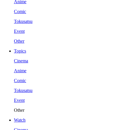
Anime
Comic
Tokusatsu
Event
Other
Topics
Cinema
Anime
Comic
Tokusatsu
Event
Other
Watch
Cinema