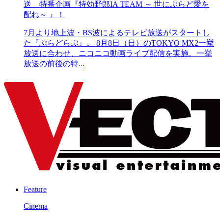
送 特番企画『特効野郎IA TEAM ～ 世にぶらど愛を
配れ～ 』！
7月より地上波・BS波によるテレビ放送がスタートし
た『ぶらどらぶ』。 8月8日（日）のTOKYO MX2一挙
放送に合わせ、ニコニコ動画ライブ配信を実施。一挙
放送の前後の特...
Feature
Cinema