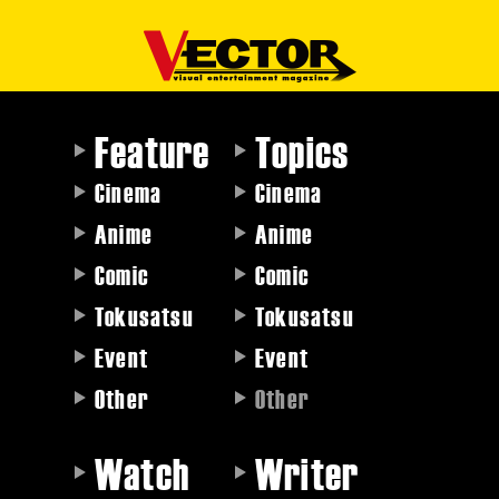
Feature
Topics
Cinema
Cinema
Anime
Anime
Comic
Comic
Tokusatsu
Tokusatsu
Event
Event
Other
Other
Watch
Writer