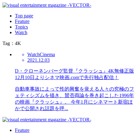
Top page
Feature
Topics
Watch
Tag：4K
Watch
Cinema
2021.12.03
D・クローネンバーグ監督『クラッシュ』4K無修正版
12月10日よりシネマ映画.comで先行独占配信！
自動車事故によって性的興奮を覚える人々の究極のフ
ェティシズムを描き、賛否両論を巻き起こした1996年
の映画『クラッシュ』。 今年1月にシネマート新宿ほ
かで公開され話題を呼...
Feature