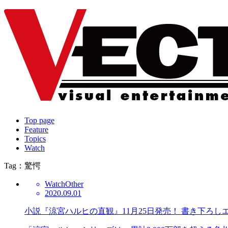
Top page
Feature
Topics
Watch
Tag：驚愕
Watch
Other
2020.09.01
小説『涼宮ハルヒの直観』11月25日発売！ 書き下ろ