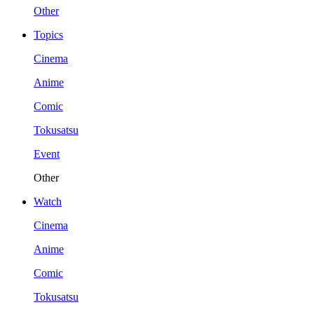
Other
Topics
Cinema
Anime
Comic
Tokusatsu
Event
Other
Watch
Cinema
Anime
Comic
Tokusatsu