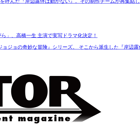
を呼んだ『岸辺露伴は動かない』。その制作チームが再集結し
がら」、高橋一生 主演で実写ドラマ化決定！
ジョジョの奇妙な冒険』シリーズ。 そこから派生した『岸辺