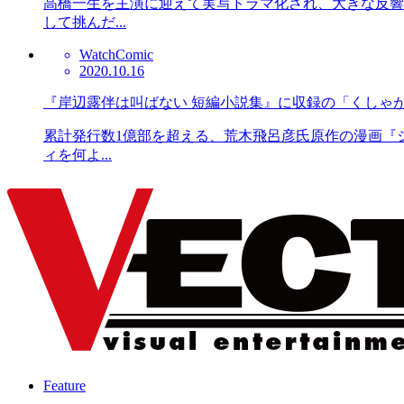
高橋一生を主演に迎えて実写ドラマ化され、大きな反響
して挑んだ...
Watch
Comic
2020.10.16
『岸辺露伴は叫ばない 短編小説集』に収録の「くしゃ
累計発行数1億部を超える、荒木飛呂彦氏原作の漫画『
ィを何よ...
Feature