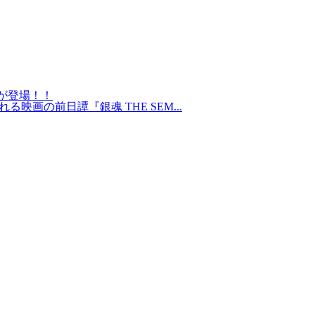
んが登場！！
映画の前日譚『銀魂 THE SEM...