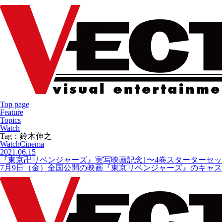
Top page
Feature
Topics
Watch
Tag：鈴木伸之
Watch
Cinema
2021.06.15
『東京卍リベンジャーズ』実写映画記念1〜4巻スターターセ
7月9日（金）全国公開の映画『東京リベンジャーズ』のキャス