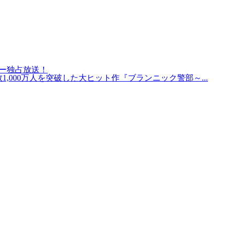
リー独占放送！
000万人を突破した大ヒット作『ブランニック警部～...