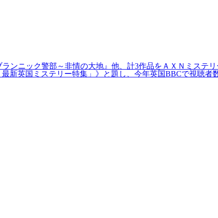
作『ブランニック警部～非情の大地』他、計3作品をＡＸＮミステ
新英国ミステリー特集」》と題し、今年英国BBCで視聴者数1,