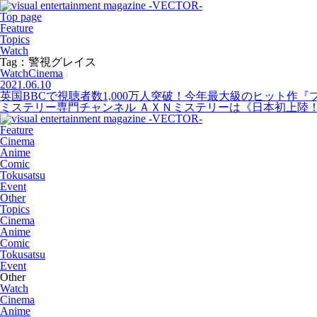
Top page
Feature
Topics
Watch
Tag：警視グレイス
Watch
Cinema
2021.06.10
英国BBCで視聴者数1,000万人突破！今年最大級のヒット
ミステリー専門チャンネル ＡＸＮミステリーは《日本初上陸！最
Feature
Cinema
Anime
Comic
Tokusatsu
Event
Other
Topics
Cinema
Anime
Comic
Tokusatsu
Event
Other
Watch
Cinema
Anime