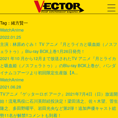
Tag：緒方賢一
Watch
Anime
2022.01.25
主演：林原めぐみ！ TV アニメ『月とライカと吸血姫（ノスフ
ェラトゥ）』Blu-ray BOX上巻1月26日発売！
2021 年10 月から12月まで放送されたTV アニメ『月とライカ
と吸血姫（ノスフェラトゥ）』のBlu-ray BOX上巻が、バンダ
イナムコアーツより初回限定生産版【A...
Watch
Anime
2021.06.28
TVアニメ『ゲッターロボ アーク』2021年7月4日（日）放送開
始！流竜馬役に石川英郎続投決定！梁田清之、佐々木望、菅生
隆之、多田野曜平、岩田光央など第2弾！追加声優キャスト総
勢11名が解禁!!コメントも到着！