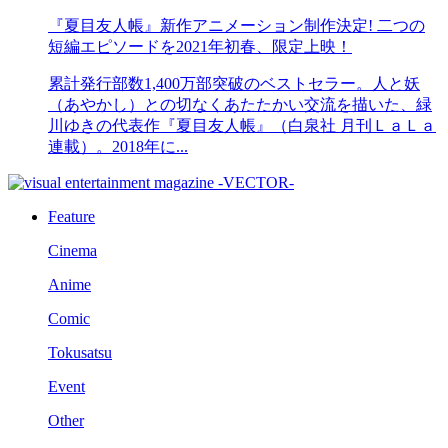
『夏目友人帳』新作アニメーション制作決定! 二つの
短編エピソードを2021年初春、限定上映！
累計発行部数1,400万部突破のベストセラー。人と妖
（あやかし）との切なくあたたかい交流を描いた、緑
川ゆきの代表作『夏目友人帳』（白泉社 月刊ＬａＬａ
連載）。2018年に...
Feature
Cinema
Anime
Comic
Tokusatsu
Event
Other