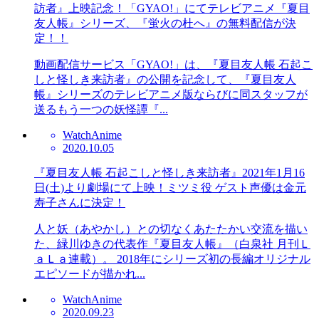
訪者』上映記念！「GYAO!」にてテレビアニメ『夏目
友人帳』シリーズ、『蛍火の杜へ』の無料配信が決
定！！
動画配信サービス「GYAO!」は、『夏目友人帳 石起こ
しと怪しき来訪者』の公開を記念して、『夏目友人
帳』シリーズのテレビアニメ版ならびに同スタッフが
送るもう一つの妖怪譚『...
Watch
Anime
2020.10.05
『夏目友人帳 石起こしと怪しき来訪者』2021年1月16
日(土)より劇場にて上映！ミツミ役 ゲスト声優は金元
寿子さんに決定！
人と妖（あやかし）との切なくあたたかい交流を描い
た、緑川ゆきの代表作『夏目友人帳』（白泉社 月刊Ｌ
ａＬａ連載）。 2018年にシリーズ初の長編オリジナル
エピソードが描かれ...
Watch
Anime
2020.09.23