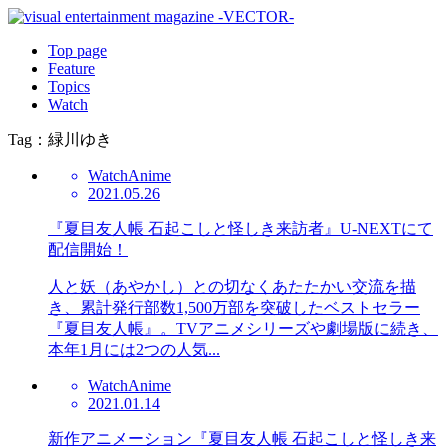
Top page
Feature
Topics
Watch
Tag：緑川ゆき
Watch
Anime
2021.05.26
『夏目友人帳 石起こしと怪しき来訪者』U-NEXTにて
配信開始！
人と妖（あやかし）との切なくあたたかい交流を描
き、累計発行部数1,500万部を突破したベストセラー
『夏目友人帳』。TVアニメシリーズや劇場版に続き、
本年1月には2つの人気...
Watch
Anime
2021.01.14
新作アニメーション『夏目友人帳 石起こしと怪しき来