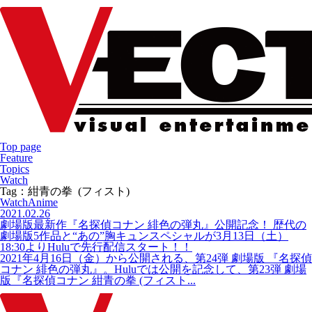
Top page
Feature
Topics
Watch
Tag：紺青の拳 (フィスト)
Watch
Anime
2021.02.26
劇場版最新作『名探偵コナン 緋色の弾丸』公開記念！ 歴代の
劇場版5作品と“あの”胸キュンスペシャルが3月13日（土）
18:30よりHuluで先行配信スタート！！
2021年4月16日（金）から公開される、第24弾 劇場版 『名探偵
コナン 緋色の弾丸』。Huluでは公開を記念して、第23弾 劇場
版『名探偵コナン 紺青の拳 (フィスト...