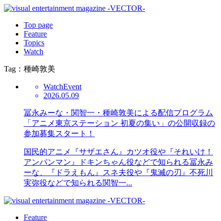
Top page
Feature
Topics
Watch
Tag：種崎敦美
Watch
Event
2026.05.09
冨永みーな・関智一・種崎敦美による配信プログラム
「アニメ東京ステーション 初夏の集い」の公開収録の
参加募集スタート！
国民的アニメ『サザエさん』カツオ役や『それいけ！
アンパンマン』ドキンちゃん役などで知られる冨永み
ーな、『ドラえもん』スネ夫役や『鬼滅の刃』不死川
実弥役などで知られる関智一...
Feature