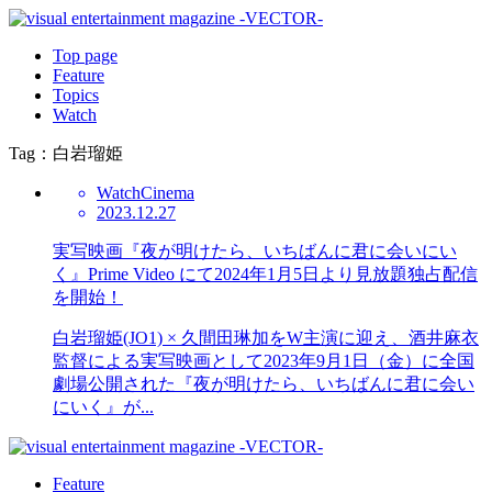
Top page
Feature
Topics
Watch
Tag：白岩瑠姫
Watch
Cinema
2023.12.27
実写映画『夜が明けたら、いちばんに君に会いにい
く』Prime Video にて2024年1月5日より見放題独占配信
を開始！
白岩瑠姫(JO1) × 久間田琳加をW主演に迎え、酒井麻衣
監督による実写映画として2023年9月1日（金）に全国
劇場公開された『夜が明けたら、いちばんに君に会い
にいく』が...
Feature