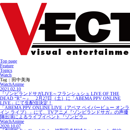
Top page
Feature
Topics
Watch
Tag：田中美海
Watch
Anime
2021.02.10
『ゾンビランドサガLIVE～フランシュシュ LIVE OF THE
DEAD “R”～』 2月27日（土）に「ABEMA PPV ONLINE
LIVE」にて生配信決定！
「ABEMA PPV ONLINE LIVE（アベマ ペイパービュー オンラ
イン ライブ）」にて、TVアニメ『ゾンビランドサガ』の声優
陣出演によるライブイベント『ゾンビラ...
Watch
Anime
2020.10.07