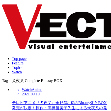
Top page
Feature
Topics
Watch
Tag：犬夜叉 Complete Blu-ray BOX
Watch
Anime
2021.09.10
テレビアニメ『犬夜叉』全167話 初のBlu-ray化とBOX
発売が決定！原作・高橋留美子先生による犬夜叉の発