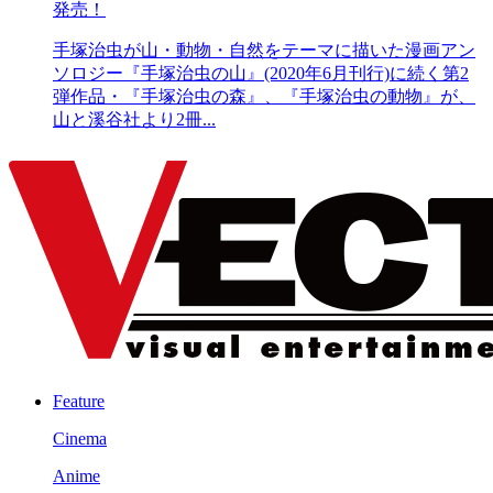
発売！
手塚治虫が山・動物・自然をテーマに描いた漫画アン
ソロジー『手塚治虫の山』(2020年6月刊行)に続く第2
弾作品・『手塚治虫の森』、『手塚治虫の動物』が、
山と溪谷社より2冊...
Feature
Cinema
Anime