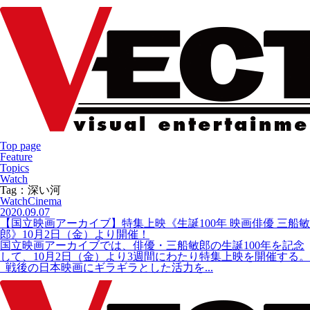
Top page
Feature
Topics
Watch
Tag：深い河
Watch
Cinema
2020.09.07
【国立映画アーカイブ】特集上映《生誕100年 映画俳優 三船敏
郎》10月2日（金）より開催！
国立映画アーカイブでは、俳優・三船敏郎の生誕100年を記念
して、10月2日（金）より3週間にわたり特集上映を開催する。
戦後の日本映画にギラギラとした活力を...