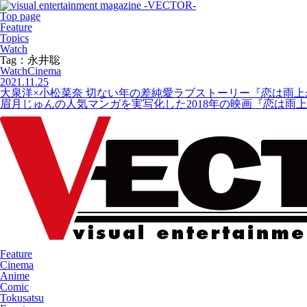
Top page
Feature
Topics
Watch
Tag：永井聡
Watch
Cinema
2021.11.25
大泉洋×小松菜奈 切ない年の差純愛ラブストーリー『恋は雨上
眉月じゅんの人気マンガを実写化した2018年の映画『恋は雨上
Feature
Cinema
Anime
Comic
Tokusatsu