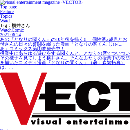
Top page
Feature
Topics
Watch
Tag：横井さん
Watch
Comic
2021.06.24
あの『となりの関くん』の10年後を描く!! 個性派2歳児とお
母さんの日々の奮闘を綴った漫画『となりの関くん じゅに
あ』コミックス第①巻発売中！
授業中にあらゆる遊びをする関くんと、となりの席でついつい
その様子を見てしまう横井さん。そんなふたりの授業中の攻防
を描いたコメディ漫画『となりの関くん』（著：森繁拓真）
は、...