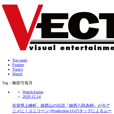
Top page
Feature
Topics
Watch
Tag：椿節弓張月
Watch
Anime
2020.12.14
佐賀県上峰町、鎮西山の伝説『鎮西八郎為朝』が今ア
ニメに！ユニコーン×Production I.Gのタッグによるムー