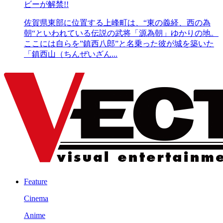
ビーが解禁!!
佐賀県東部に位置する上峰町は、“東の義経、西の為
朝“といわれている伝説の武将「源為朝」ゆかりの地。
ここには自らを”鎮西八郎”と名乗った彼が城を築いた
「鎮西山（ちんぜいざん...
Feature
Cinema
Anime