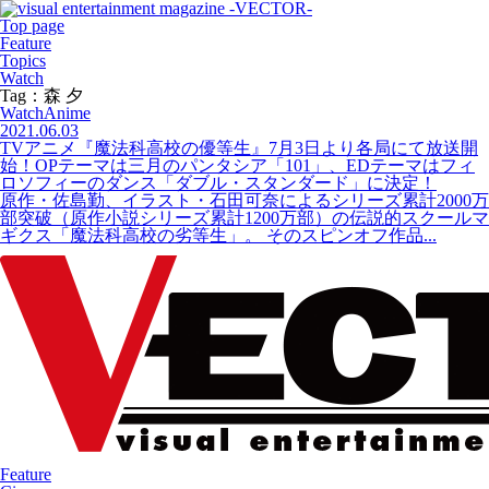
Top page
Feature
Topics
Watch
Tag：森 夕
Watch
Anime
2021.06.03
TVアニメ『魔法科高校の優等生』7月3日より各局にて放送開
始！OPテーマは三月のパンタシア「101」、EDテーマはフィ
ロソフィーのダンス「ダブル・スタンダード」に決定！
原作・佐島勤、イラスト・石田可奈によるシリーズ累計2000万
部突破（原作小説シリーズ累計1200万部）の伝説的スクールマ
ギクス「魔法科高校の劣等生」。 そのスピンオフ作品...
Feature