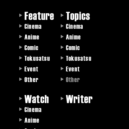
Feature
Topics
Cinema
Cinema
Anime
Anime
Comic
Comic
Tokusatsu
Tokusatsu
Event
Event
Other
Other
Watch
Writer
Cinema
Anime