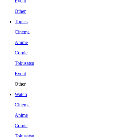
Event
Other
Topics
Cinema
Anime
Comic
Tokusatsu
Event
Other
Watch
Cinema
Anime
Comic
Tokusatsu