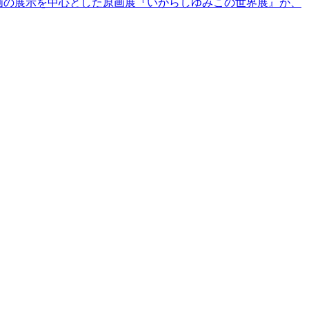
原画の展示を中心とした原画展『いがらしゆみこの世界展』が、