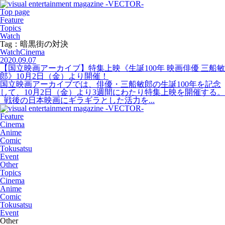
Top page
Feature
Topics
Watch
Tag：暗黒街の対決
Watch
Cinema
2020.09.07
【国立映画アーカイブ】特集上映《生誕100年 映画俳優 三船敏
郎》10月2日（金）より開催！
国立映画アーカイブでは、俳優・三船敏郎の生誕100年を記念
して、10月2日（金）より3週間にわたり特集上映を開催する。
戦後の日本映画にギラギラとした活力を...
Feature
Cinema
Anime
Comic
Tokusatsu
Event
Other
Topics
Cinema
Anime
Comic
Tokusatsu
Event
Other