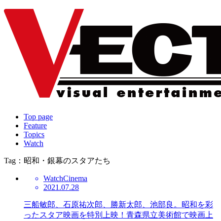
Top page
Feature
Topics
Watch
Tag：昭和・銀幕のスタアたち
Watch
Cinema
2021.07.28
三船敏郎、石原祐次郎、勝新太郎、池部良。昭和を彩
ったスタア映画を特別上映！青森県立美術館で映画上