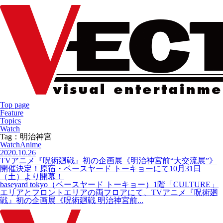
Top page
Feature
Topics
Watch
Tag：明治神宮
Watch
Anime
2020.10.26
TVアニメ『呪術廻戦』初の企画展《明治神宮前“大交流展”》
開催決定！原宿・ベースヤード トーキョーにて10月31日
（土）より開幕！
baseyard tokyo（ベースヤード トーキョー）1階「CULTURE」
エリアとフロントエリアの両フロアにて、TVアニメ『呪術廻
戦』初の企画展《呪術廻戦 明治神宮前...