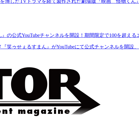
を博したTVドラマを経て製作された劇場版『映画 怪物くん』
の公式YouTubeチャンネルを開設！期間限定で100を超え
笑ゥせぇるすまん』がYouTubeにて公式チャンネルを開設、期