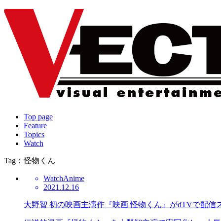
Top page
Feature
Topics
Watch
Tag：怪物くん
Watch
Anime
2021.12.16
大野智 初の映画主演作『映画 怪物くん』がdTVで配信