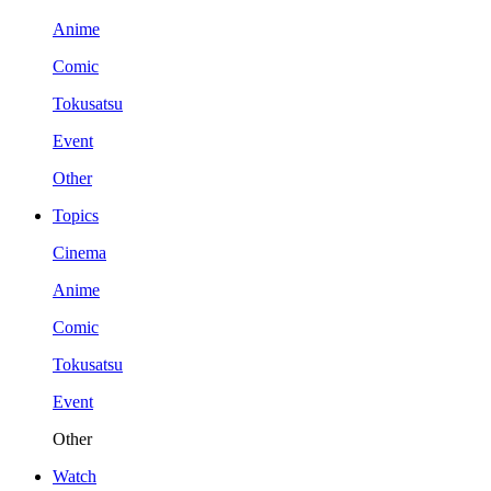
Anime
Comic
Tokusatsu
Event
Other
Topics
Cinema
Anime
Comic
Tokusatsu
Event
Other
Watch