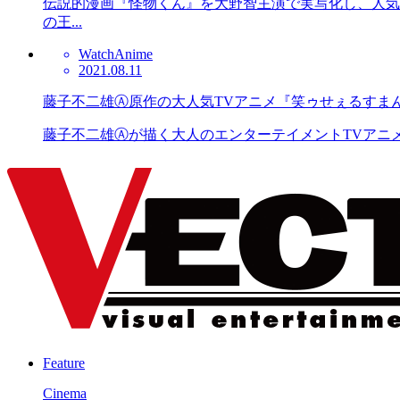
伝説的漫画『怪物くん』を大野智主演で実写化し、人気
の王...
Watch
Anime
2021.08.11
藤子不二雄Ⓐ原作の大人気TVアニメ『笑ゥせぇるすまん』
藤子不二雄Ⓐが描く大人のエンターテイメントTVアニメ『
Feature
Cinema